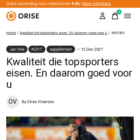
Gratis verzending voor orders boven
€ 60,-
Meer informatie
0
items
Home
/
Kwaliteit die topsporters eisen. En daarom goed voor u
/
NIEUWS
Jac Orie
NZVT
supplement
— 12 Dec 2021
Kwaliteit die topsporters
eisen. En daarom goed voor
u
OV
By Orise Vitamins