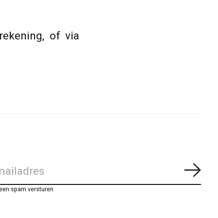
rekening, of via
Abon
geen spam versturen