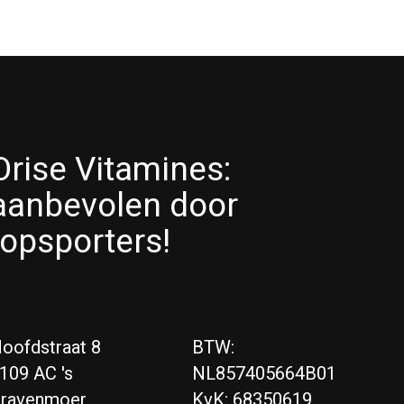
Orise Vitamines:
aanbevolen door
topsporters!
oofdstraat 8
BTW:
109 AC 's
NL857405664B01
ravenmoer
KvK: 68350619