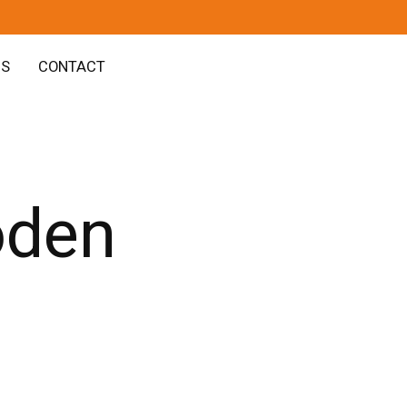
GS
CONTACT
oden