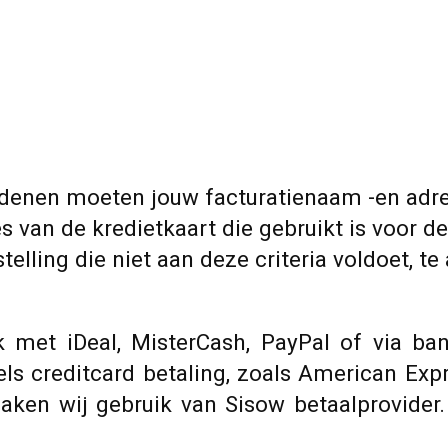
redenen moeten jouw facturatienaam -en adr
an de kredietkaart die gebruikt is voor de 
lling die niet aan deze criteria voldoet, te
 met iDeal, MisterCash, PayPal of via bank
ls creditcard betaling, zoals American Exp
ken wij gebruik van Sisow betaalprovider. 