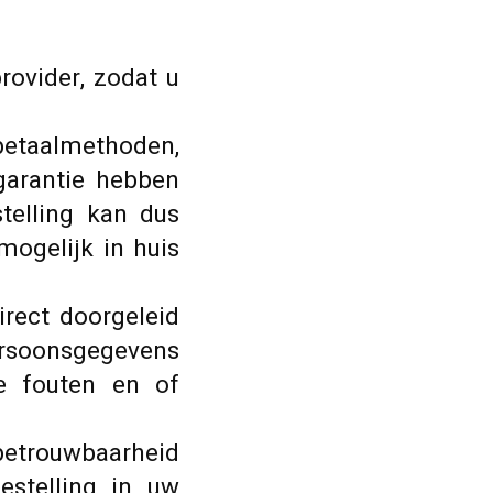
rovider, zodat u
 betaalmethoden,
garantie hebben
telling kan dus
mogelijk in huis
irect doorgeleid
ersoonsgegevens
e fouten en of
 betrouwbaarheid
estelling in uw