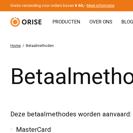
Gratis verzending voor orders boven
€ 60,-
Meer informatie
PRODUCTEN
OVER ONS
BLO
Home
/
Betaalmethoden
Betaalmeth
Deze betaalmethodes worden aanvaard:
MasterCard