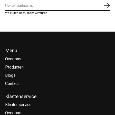
Abo
We zullen geen spam versturen
Menu
Over ons
Producten
Blogs
Contact
Klantenservice
Klantenservice
Over ons