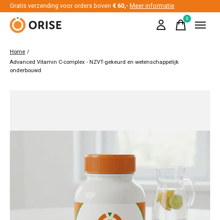
Gratis verzending voor orders boven
€ 60,-
Meer informatie
0
items
Home
/
Advanced Vitamin C-complex - NZVT-gekeurd en wetenschappelijk
onderbouwd
Slideshow Items