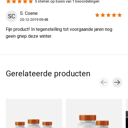
5
sterren op basis van
1
beoordelingen
The rating of this product is
5
out of 5
S. Coene
SC
The rating of this revi
20-12-2019 09:48
Fijn product! In tegenstelling tot voorgaande jaren nog
geen griep deze winter.
Gerelateerde producten
Carousel items