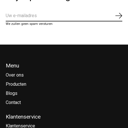
Abo
We zullen geen spam versturen
Menu
Over ons
Producten
Blogs
Contact
Klantenservice
Klantenservice