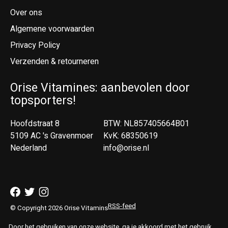
Over ons
Algemene voorwaarden
Privacy Policy
Verzenden & retourneren
Orise Vitamines: aanbevolen door
topsporters!
Hoofdstraat 8
BTW: NL857405664B01
5109 AC 's Gravenmoer
KvK: 68350619
Nederland
info@orise.nl
RSS-feed
© Copyright 2026 Orise Vitamins
Door het gebruiken van onze website, ga je akkoord met het gebruik