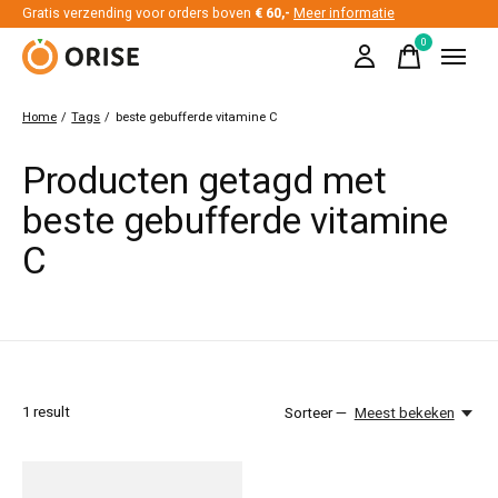
Gratis verzending voor orders boven
€ 60,-
Meer informatie
0
items
Home
/
Tags
/
beste gebufferde vitamine C
Producten getagd met
beste gebufferde vitamine
C
1
result
Sorteer —
Meest bekeken