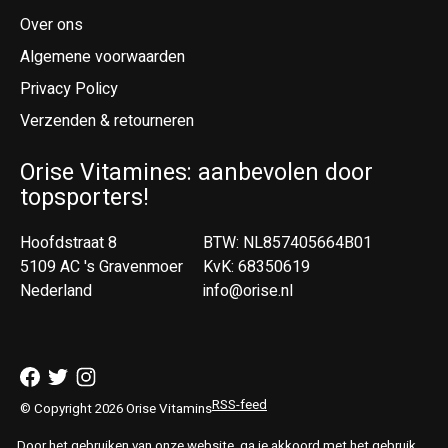
Over ons
Algemene voorwaarden
Privacy Policy
Verzenden & retourneren
Orise Vitamines: aanbevolen door
topsporters!
Hoofdstraat 8
BTW: NL857405664B01
5109 AC 's Gravenmoer
KvK: 68350619
Nederland
info@orise.nl
RSS-feed
© Copyright 2026 Orise Vitamins
Door het gebruiken van onze website, ga je akkoord met het gebruik