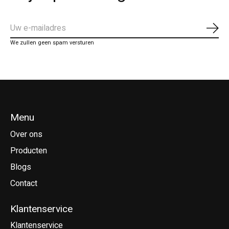
Abo
We zullen geen spam versturen
Menu
Over ons
Producten
Blogs
Contact
Klantenservice
Klantenservice