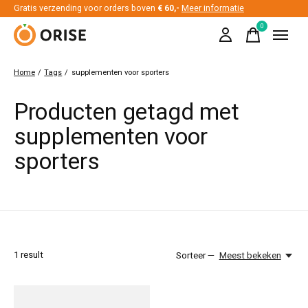
Gratis verzending voor orders boven
€ 60,-
Meer informatie
0
items
Home
/
Tags
/
supplementen voor sporters
Producten getagd met
supplementen voor
sporters
1
result
Sorteer —
Meest bekeken