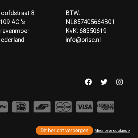
oofdstraat 8
BTW:
109 AC 's
NL857405664B01
ravenmoer
KvK: 68350619
ederland
info@orise.nl
Dit bericht verbergen
Meer over cookies »