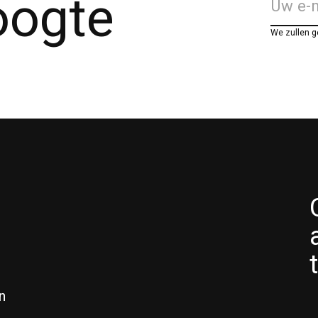
hoogte
We zullen 
n