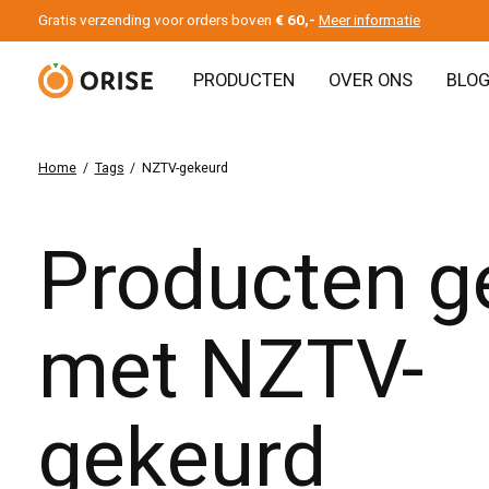
Gratis verzending voor orders boven
€ 60,-
Meer informatie
PRODUCTEN
OVER ONS
BLO
Home
/
Tags
/
NZTV-gekeurd
Producten g
met NZTV-
gekeurd