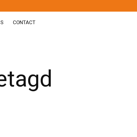
GS
CONTACT
etagd